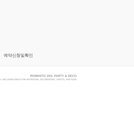
예약신청및확인
ROMANTIC DOL PARTY & DECO
, INCLUDING IDEAS FOR INVITATIONS, DECORATIONS, CRAFTS, AND FOOD