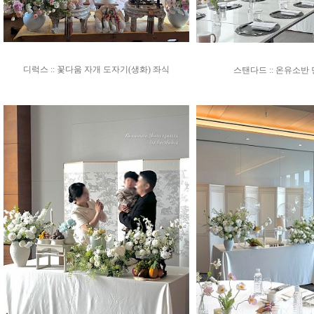
디럭스 :: 꽃다움 자개 도자기(생화) 좌식
스탠다드 :: 온유소반