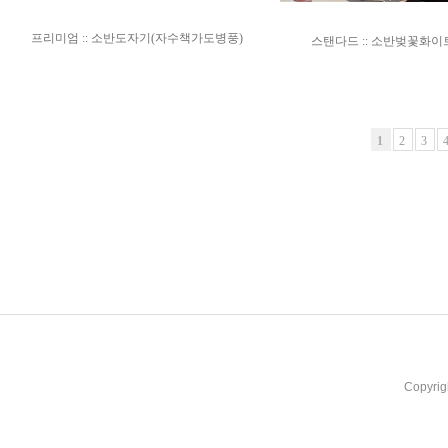
프리미엄 :: 소반도자기(자수책가도병풍)
스탠다드 :: 소반벚꽃화이
1
2
3
Copyrig